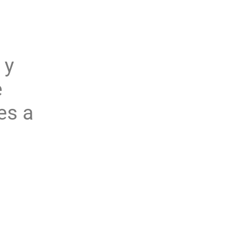
y
e
es a