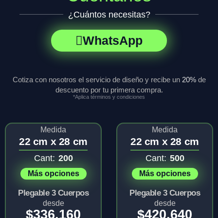
¿Cuántos necesitas?
WhatsApp
Cotiza con nosotros el servicio de diseño y recibe un
20%
de
descuento por tu primera compra.
*Aplica términos y condiciones
Medida
Medida
22 cm x 28 cm
22 cm x 28 cm
Cant:
200
Cant:
500
Más opciones
Más opciones
Plegable 3 Cuerpos
Plegable 3 Cuerpos
desde
desde
$
336.160
$
420.640