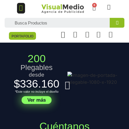
DISEÑO GRÁFICO
MARKETING DIGITAL
PORTAFOLIO
200
Plegables
desde
$336.160
*Este valor no incluye el diseño
Ver más
Cuéntanos