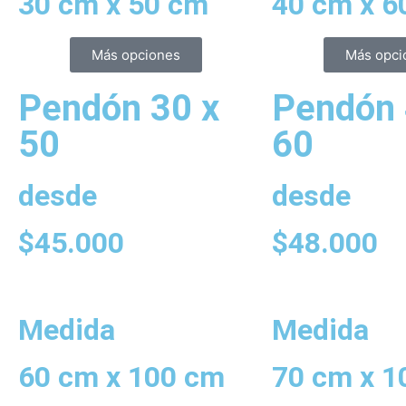
30 cm x 50 cm
40 cm x 6
Más opciones
Más opci
Pendón 30 x
Pendón 
50
60
desde
desde
$
45.000
$
48.000
Medida
Medida
60 cm x 100 cm
70 cm x 1