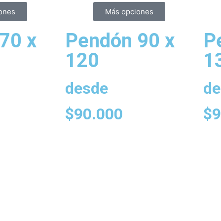
ones
Más opciones
70 x
Pendón 90 x
P
120
1
desde
de
$
90.000
$
9