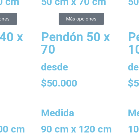
0 cm
50 cm x 70 cm
50
ones
Más opciones
40 x
Pendón 50 x
P
70
1
desde
de
$
50.000
$
5
Medida
Me
00 cm
90 cm x 120 cm
10