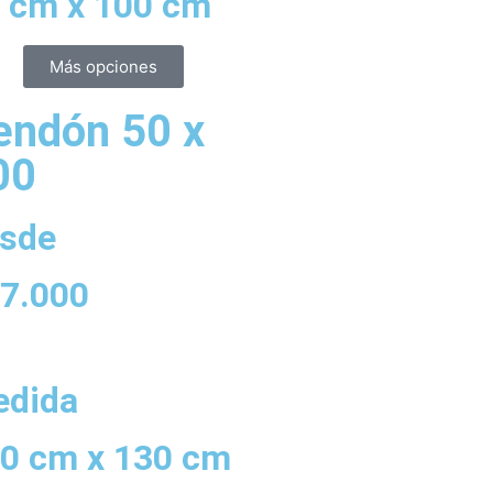
 cm x 100 cm
Más opciones
endón 50 x
00
sde
7.000
dida
0 cm x 130 cm