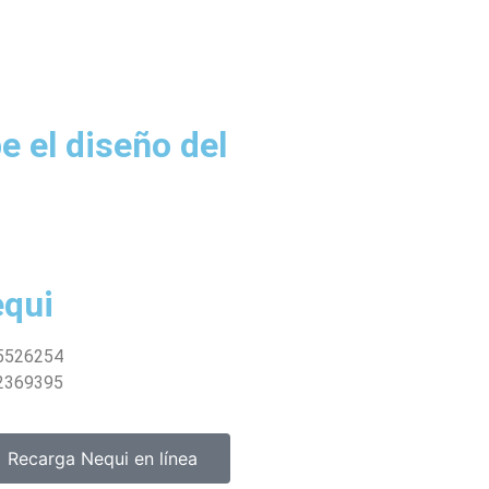
e el diseño del
qui
5526254
2369395
Recarga Nequi en línea