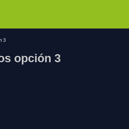
n 3
s opción 3